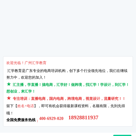
淘宝运营的4个核心点
网络营销的知识点！
关于汇学
培训课程
教学服务
新闻动态
抖小店电商培训班
汇学8大课程体系
学校环境
短视频带货培训班
讲师TTT培训体系
了解汇学
直播带货培训班
项目实习体系
汇学荣誉
直播运营培训班
课程特训体系
品牌历程
Wish运营培训班
就业课程体系
企业文化
阿里巴巴创业培训班
创业课程体系
汇学优势
总校区地址：广州市天河区天河北路689号光大银行大厦13楼1306