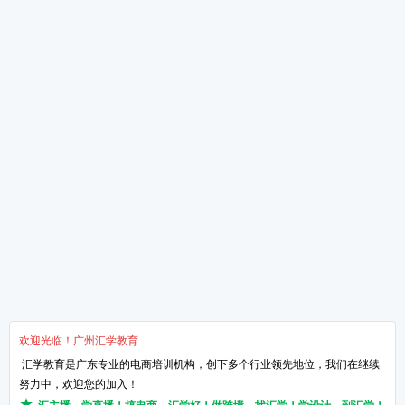
全新干货文章
掌握手淘流量这三招-让
新媒体运营是什么
想做淘宝的必须知道的知
淘宝运营的4个核心点
网络营销的知识点！
关于汇学
培训课程
教学服务
新闻动态
抖小店电商培训班
汇学8大课程体系
学校环境
短视频带货培训班
讲师TTT培训体系
了解汇学
直播带货培训班
项目实习体系