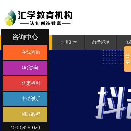
咨询中心
汇学首页
走进汇学
教学环境
电
在线咨询
QQ咨询
优惠福利
申请试听
领取教程
400-6929-020