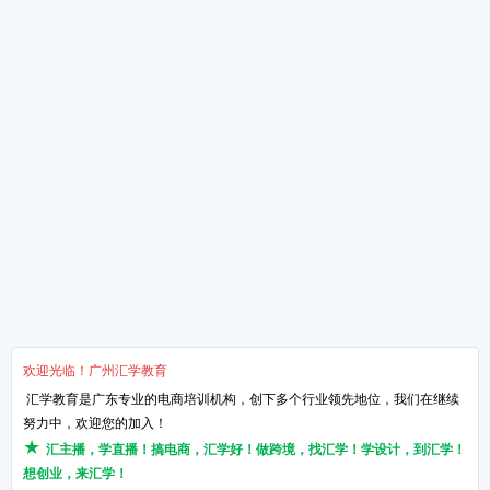
全新干货文章
掌握手淘流量这三招-让
新媒体运营是什么
想做淘宝的必须知道的知
淘宝运营的4个核心点
网络营销的知识点！
关于汇学
培训课程
教学服务
新闻动态
抖小店电商培训班
汇学8大课程体系
学校环境
短视频带货培训班
讲师TTT培训体系
了解汇学
直播带货培训班
项目实习体系
汇学荣誉
直播运营培训班
课程特训体系
品牌历程
Wish运营培训班
就业课程体系