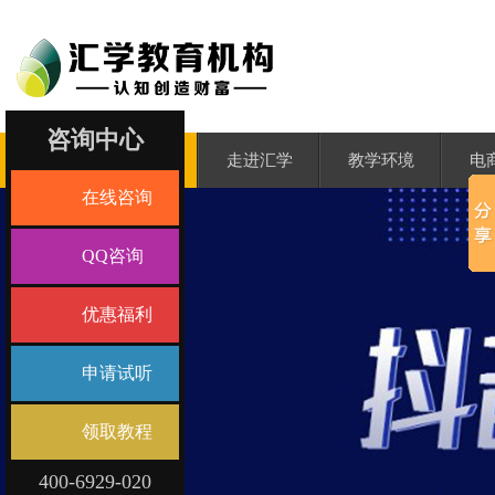
咨询中心
汇学首页
走进汇学
教学环境
电
在线咨询
QQ咨询
优惠福利
申请试听
领取教程
400-6929-020