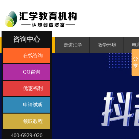
咨询中心
汇学首页
走进汇学
教学环境
电
在线咨询
QQ咨询
优惠福利
申请试听
领取教程
400-6929-020