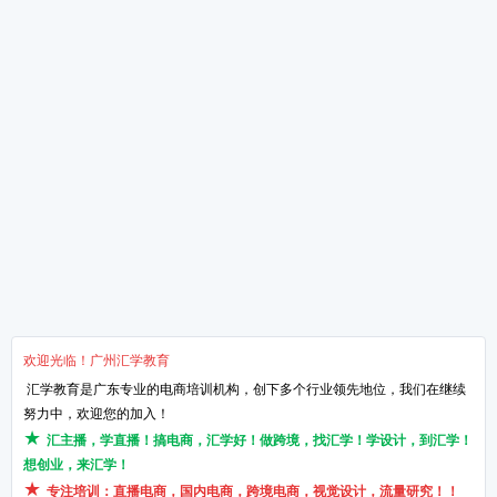
全新干货文章
掌握手淘流量这三招-让
新媒体运营是什么
想做淘宝的必须知道的知
淘宝运营的4个核心点
网络营销的知识点！
关于汇学
培训课程
教学服务
新闻动态
抖小店电商培训班
汇学8大课程体系
学校环境
短视频带货培训班
讲师TTT培训体系
了解汇学
直播带货培训班
项目实习体系
汇学荣誉
直播运营培训班
课程特训体系
品牌历程
Wish运营培训班
就业课程体系