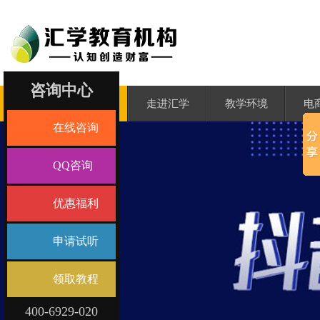
咨询中心
汇学首页
走进汇学
教学环境
电
在线咨询
QQ咨询
优惠福利
申请试听
领取教程
400-6929-020