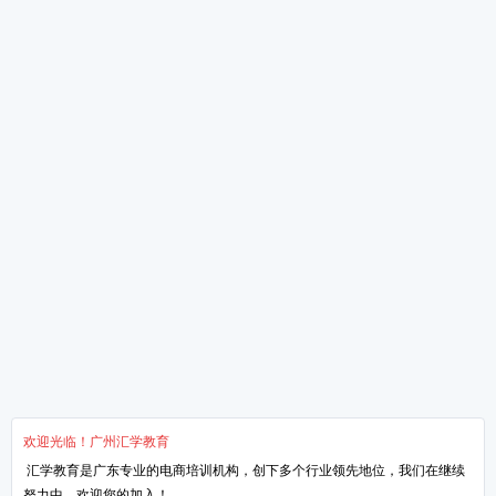
下一篇：
用实例来教你如何清理
全新干货文章
掌握手淘流量这三招-让
新媒体运营是什么
想做淘宝的必须知道的知
淘宝运营的4个核心点
网络营销的知识点！
关于汇学
培训课程
教学服务
新闻动态
抖小店电商培训班
汇学8大课程体系
学校环境
短视频带货培训班
讲师TTT培训体系
了解汇学
直播带货培训班
项目实习体系