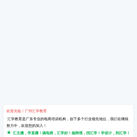
全新干货文章
掌握手淘流量这三招-让
新媒体运营是什么
想做淘宝的必须知道的知
淘宝运营的4个核心点
网络营销的知识点！
关于汇学
培训课程
教学服务
新闻动态
抖小店电商培训班
汇学8大课程体系
学校环境
短视频带货培训班
讲师TTT培训体系
了解汇学
直播带货培训班
项目实习体系
汇学荣誉
直播运营培训班
课程特训体系