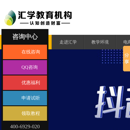
咨询中心
汇学首页
走进汇学
教学环境
电
在线咨询
QQ咨询
优惠福利
申请试听
领取教程
400-6929-020