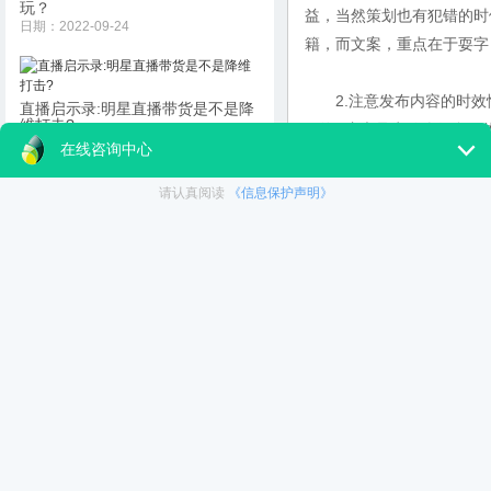
玩？
益，当然策划也有犯错的时
日期：2022-09-24
籍，而文案，重点在于耍字
2.注意发布内容的时效性
直播启示录:明星直播带货是不是降
维打击?
网络, 这也是为什么很多媒
日期：2022-09-24
布出来, 就能够抢在他人的
这个新媒体账号在第一时间
账号上来。举个简单的例子
山村里的“鲁智深”直播巧卖农产品带
动村民脱贫致富
摄情况, 还能够反馈影片
日期：2022-09-23
体账号。
更多 》》
3.重视账号的信息分享。 
这也就意味着你发布的信息
播性, 所以, 对于发布内
是否会给粉丝带来不好的印象
够有趣, 不够幽 默亦或者