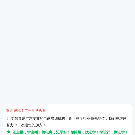
全新干货文章
掌握手淘流量这三招-让
新媒体运营是什么
想做淘宝的必须知道的知
淘宝运营的4个核心点
网络营销的知识点！
关于汇学
培训课程
教学服务
新闻动态
抖小店电商培训班
汇学8大课程体系
学校环境
短视频带货培训班
讲师TTT培训体系
了解汇学
直播带货培训班
项目实习体系
汇学荣誉
直播运营培训班
课程特训体系