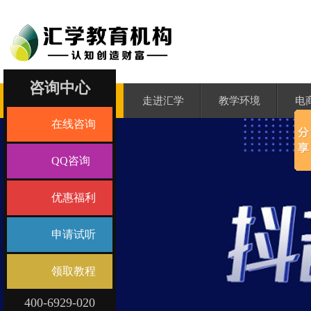
咨询中心
汇学首页
走进汇学
教学环境
电
在线咨询
QQ咨询
优惠福利
申请试听
领取教程
400-6929-020