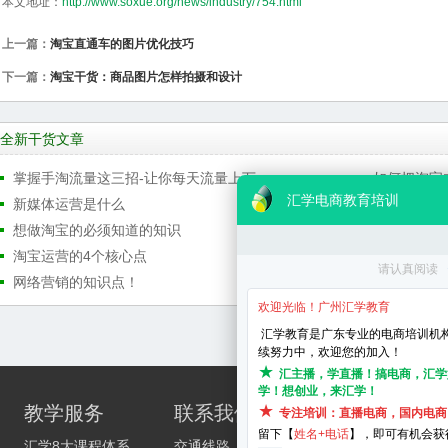
本文地址：
http://www.soxue.org/news/industry/754.html
上一篇：
淘宝直通车的图片优化技巧
下一篇：
淘宝干货：商品图片怎样拍摄和设计
全新干货文章
掌握手淘流量这三招-让你每天流量上万
如何把淘宝
新媒体运营是什么
手机淘宝如
想做淘宝的必须知道的知识
阿里巴巴店
淘宝运营的4个核心点
淘宝美工店
网络营销的知识点！
微信营销的
校区分
教学服务
联系我们
天河区_华
汇学8大课程体系
交通线路