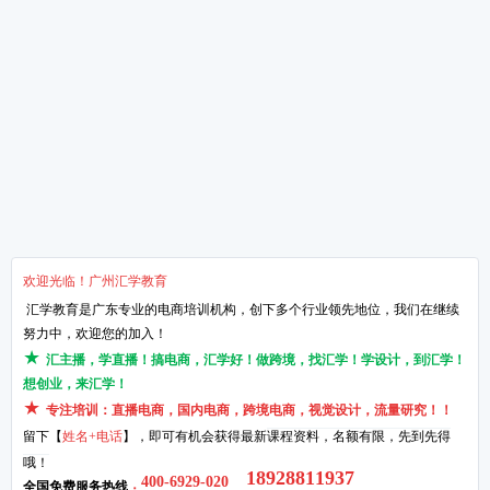
想做淘宝的必须知道的知
淘宝运营的4个核心点
网络营销的知识点！
关于汇学
培训课程
教学服务
新闻动态
抖小店电商培训班
汇学8大课程体系
学校环境
短视频带货培训班
讲师TTT培训体系
了解汇学
直播带货培训班
项目实习体系
汇学荣誉
直播运营培训班
课程特训体系
品牌历程
Wish运营培训班
就业课程体系
企业文化
阿里巴巴创业培训班
创业课程体系
汇学优势