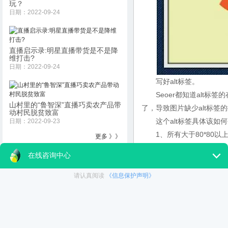
玩？
日期：2022-09-24
直播启示录:明星直播带货是不是降
维打击?
日期：2022-09-24
写好alt标签。
Seoer都知道alt标签
山村里的“鲁智深”直播巧卖农产品带
了，导致图片缺少alt标
动村民脱贫致富
这个alt标签具体该如何
日期：2022-09-23
1、所有大于80*80以
更多 》》
家可以参考一下。
2、标签要写完整，不能
3、一个优秀的alt标签
4、为了方便搜索引擎蜘蛛
字。这样可以增加图片在相
图片获得流量的作用。