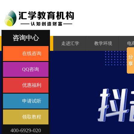
咨询中心
汇学首页
走进汇学
教学环境
电
在线咨询
QQ咨询
优惠福利
申请试听
领取教程
400-6929-020