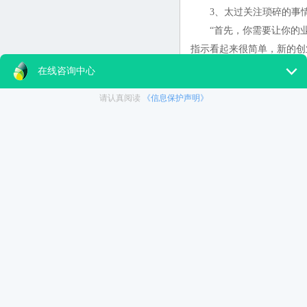
3、太过关注琐碎的事
“首先，你需要让你的业务开始运作
指示看起来很简单，新的创
专注于你的商务名片看起
如集中精力想想怎样把你的
4、低估你销售东西的
不管你销售的是商品还是
女士专业运动夹克Citizen
本后，把初始价格定为425美
Patel也指出：“当你的
5、没有在社交网站充分
当你开始市场营销，建立
圈。不要一开始就吹嘘你的
“从一般情况来看，在Faceb
自己的品牌，”Widmer解
6、忽略售后服务