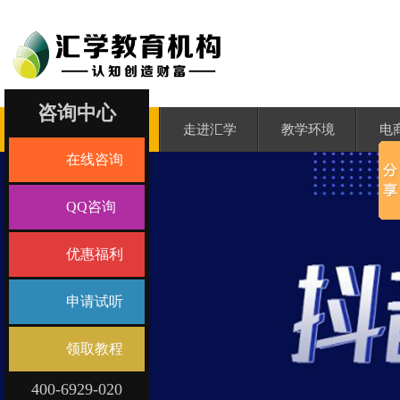
咨询中心
汇学首页
走进汇学
教学环境
电
在线咨询
QQ咨询
优惠福利
申请试听
领取教程
400-6929-020