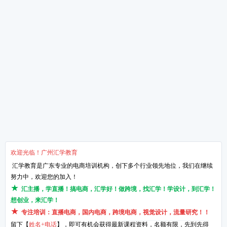
掌握手淘流量这三招-让
新媒体运营是什么
想做淘宝的必须知道的知
淘宝运营的4个核心点
网络营销的知识点！
关于汇学
培训课程
教学服务
新闻动态
抖小店电商培训班
汇学8大课程体系
学校环境
短视频带货培训班
讲师TTT培训体系
了解汇学
直播带货培训班
项目实习体系
汇学荣誉
直播运营培训班
课程特训体系
品牌历程
Wish运营培训班
就业课程体系
企业文化
阿里巴巴创业培训班
创业课程体系