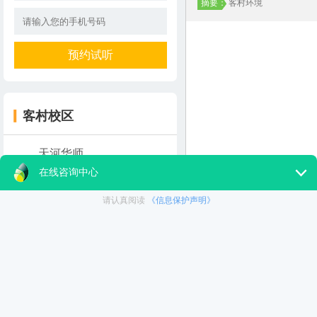
摘要：
客村环境
客村校区
天河华师
本文地址：
http://www.soxue.org
海珠昌岗
上一篇：
客村环境
白云三元里
下一篇：
客村环境
客村校区
食宿环境
全新干货文章
周边环境
掌握手淘流量这三招-让
直播短视频培训
新媒体运营是什么