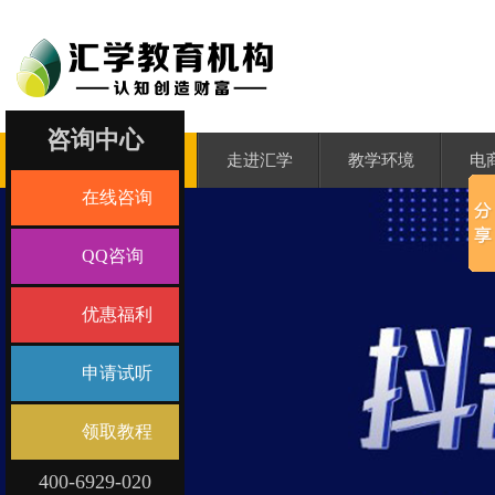
咨询中心
汇学首页
走进汇学
教学环境
电
在线咨询
QQ咨询
优惠福利
申请试听
领取教程
400-6929-020