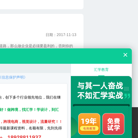
日期：2017-11-13
路，那么做企业是必须要盈利的，否则你的
细]
45
46
47
48
..
50
下
布
师校区 电话：020-38108280