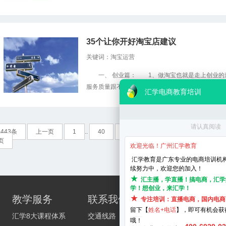
35个让你开好淘宝店建议
关键词：淘宝运营
一、 创业篇： 1、做淘宝也就是走上创业的道
服务质量跟不上，你的推广没钱，你的团队扩张
[详
443条
上一页
1
..
40
41
42
43
44
页
校区分
教学服务
联系我们
天河区_华
汇学8大课程体系
交通线路