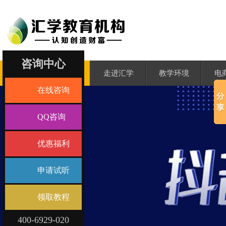
咨询中心
汇学首页
走进汇学
教学环境
电
在线咨询
QQ咨询
优惠福利
申请试听
领取教程
400-6929-020