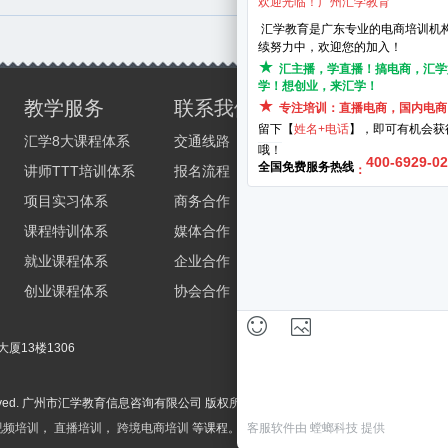
校区分
教学服务
联系我们
天河区_华
汇学8大课程体系
交通线路
海珠区_昌
讲师TTT培训体系
报名流程
白云区_
项目实习体系
商务合作
全国统一
课程特训体系
媒体合作
就业课程体系
企业合作
创业课程体系
协会合作
厦13楼1306
汇
ights Reserved. 广州市汇学教育信息咨询有限公司 版权所有
粤ICP备16076624号
视频培训
，
直播培训
，
跨境电商培训
等课程。